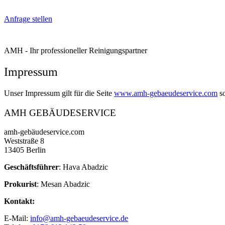
Home
Leistungen
Über uns
Anfrage stellen
AMH
- Ihr professioneller Reinigungspartner
Impressum
Unser Impressum gilt für die Seite
www.amh-gebaeudeservice.com
so
AMH GEBÄUDESERVICE
amh-gebäudeservice.com
Weststraße 8
13405 Berlin
Geschäftsführer
: Hava Abadzic
Prokurist
: Mesan Abadzic
Kontakt:
E-Mail:
info@amh-gebaeudeservice.de