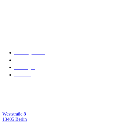
Wichtige Infos
Beratungstermin
Gewerbe
Leistungen
Über uns
Kontakt
Weststraße 8
13405 Berlin