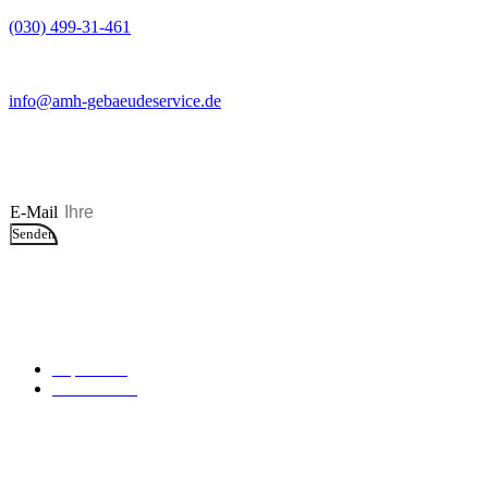
(030) 499-31-461
info@amh-gebaeudeservice.de
Newsletter
E-Mail
Senden
© 2026 AMH Gebäudeservice GmbH
Impressum
Datenschutz