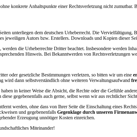
och ohne konkrete Anhaltspunkte einer Rechtsverletzung nicht zumutbar
n Seiten unterliegen dem deutschen Urheberrecht. Die Vervielfältigung,
 jeweiligen Autors bzw. Erstellers. Downloads und Kopien dieser Seite
n, werden die Urheberrechte Dritter beachtet. Insbesondere werden Inhal
tsprechenden Hinweis. Bei Bekanntwerden von Rechtsverletzungen wer
itter oder gesetzliche Bestimmungen verletzen, so bitten wir um eine
e
ng wird dann selbstverständlich ohne weiteren Verwaltungsaufwand
fr
aben in keiner Weise die Absicht, die Rechte oder die Gefühle anderer
iese gegebenenfalls auch gerne, selbst wenn wir aus rechtlicher Sicht
tfernt werden, ohne dass von Ihrer Seite die Einschaltung eines Rechts
ückweisen und gegebenenfalls
Gegenklage durch unseren Firmenanw
ehender Erzeugung unnötiger Kosten einreichen.
eundschaftliches Miteinander!